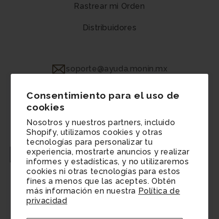
Rastrear mi Orden
Distribuidores
soporte@ayuda.monin.mx
800-351-0470
Consentimiento para el uso de
cookies
Facebook
Instagram
YouTube
LinkedIn
Nosotros y nuestros partners, incluido
Shopify, utilizamos cookies y otras
tecnologías para personalizar tu
experiencia, mostrarte anuncios y realizar
Gestionar consentimiento
informes y estadísticas, y no utilizaremos
Preferencias de cookies
cookies ni otras tecnologías para estos
fines a menos que las aceptes. Obtén
Información de contacto
más información en nuestra
Política de
Política de reembolso
privacidad
Términos del servicio