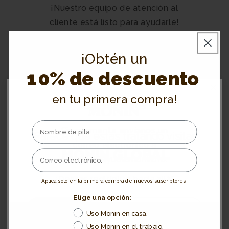
¡Nuestro equipo de atención al
cliente está listo para ayudarle!
¡Obtén un
10% de descuento
en tu primera compra!
Contáctanos
Simplemente envíanos un
Parece que estás tratando visitar
correo electrónico a
MONIN GLOBAL
soporte@ayuda.monin.mx
¿Deseas redirigirte hacia allá?
Aplica solo en la primera compra de nuevos suscriptores.
Elige una opción:
Sí, por favor
No, deseo quedarme aquí
Uso Monin en casa.
¡Únete a la Familia!
Uso Monin en el trabajo.