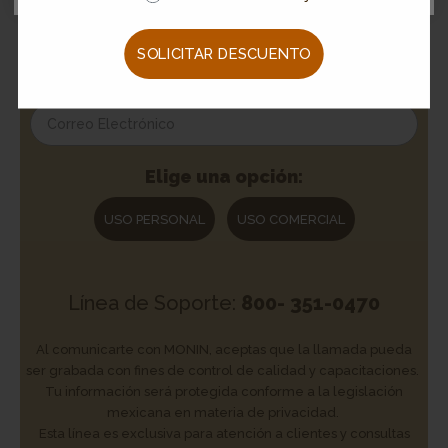
Regístrate y recibe recetas directamente en tu correo.
SOLICITAR DESCUENTO
Elige una opción:
USO PERSONAL
USO COMERCIAL
Línea de Soporte:
800- 351-0470
Al comunicarte con MONIN, aceptas que la llamada pueda
ser grabada con fines de control de calidad y capacitaciones.
Tu información será protegida conforme a la legislación
mexicana en materia de privacidad.
Esta línea es exclusiva para atención a clientes y consultas